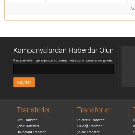
Ar
Kampanyalardan Haberdar Olun
Kampanyalar için e-posta adresinizi veya gsm numaranızı giriniz.
Transferler
Transferler
Otel Transferi
Teleferik Transferi
İ
Şehir Transferi
Uludağ Transferi
B
Havaalanı Transferi
Şelale Transferi
Y