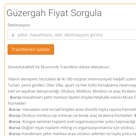
Güzergah Fiyat Sorgula
Destinasyon
Güvenli,Kaliteli Ve Ekonomik Transferin Adresi Mesatour;
Yılların deneyimi, tecrübesi ile % 100 müşteri memnuniyeti hedefi üzeri
Turları, çevre gezileri, Otel, Villa, apart ve Her türlü Konaklama rezerva
tatil ve seyahat danışmanlığı, Otobüs, Midibüs, Minibüs ve araç Kiralam
-
Bursa
-Havalimanı şehir merkezi-ilçeleri-Köyleri-Mahalle-mevki-Müze-Ön
hizmetleri
-
Bursa
- Havaalanı otel ve tatil köyleri arası shuttle toplu taşıma hizmetle
-
Bursa
-Otobüs minibüs vip minivan ve binek araç kiralama hizmetleri -
-
Bursa
- Kongre seminer toplantı özel organizasyonlar yolcu taşımacılığı
-
Bursa
-Düğün nişan toplantı miting vs organizasyonlarınız için otobüs,
-
Bursa
-Havalimanı şehir merkezi arası otobüs seferleri ve toplu yolcu t