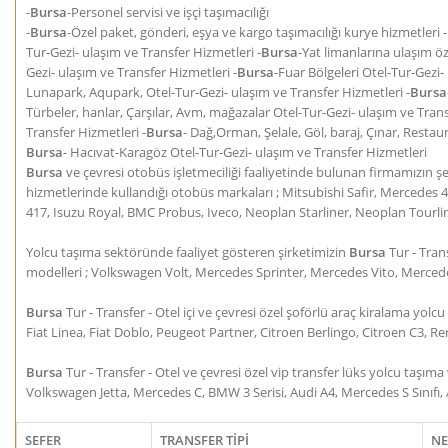
-
Bursa
-Personel servisi ve işçi taşımacılığı
-
Bursa
-Özel paket, gönderi, eşya ve kargo taşımacılığı kurye hizmetleri -
Tur-Gezi- ulaşım ve Transfer Hizmetleri -
Bursa
-Yat limanlarına ulaşım öz
Gezi- ulaşım ve Transfer Hizmetleri -
Bursa
-Fuar Bölgeleri Otel-Tur-Gezi-
Lunapark, Aqupark, Otel-Tur-Gezi- ulaşım ve Transfer Hizmetleri -
Bursa
Türbeler, hanlar, Çarşılar, Avm, mağazalar Otel-Tur-Gezi- ulaşım ve Trans
Transfer Hizmetleri -
Bursa
- Dağ,Orman, Şelale, Göl, baraj, Çınar, Restau
Bursa
- Hacıvat-Karagöz Otel-Tur-Gezi- ulaşım ve Transfer Hizmetleri
Bursa
ve çevresi otobüs işletmeciliği faaliyetinde bulunan firmamızın şeh
hizmetlerinde kullandığı otobüs markaları ; Mitsubishi Safir, Mercede
417, Isuzu Royal, BMC Probus, Iveco, Neoplan Starliner, Neoplan Tourlin
Yolcu taşıma sektöründe faaliyet gösteren şirketimizin
Bursa
Tur - Tran
modelleri ; Volkswagen Volt, Mercedes Sprinter, Mercedes Vito, Merced
Bursa
Tur - Transfer - Otel içi ve çevresi özel şoförlü araç kiralama yo
Fiat Linea, Fiat Doblo, Peugeot Partner, Citroen Berlingo, Citroen C3, 
Bursa
Tur - Transfer - Otel ve çevresi özel vip transfer lüks yolcu taşı
Volkswagen Jetta, Mercedes C, BMW 3 Serisi, Audi A4, Mercedes S Sınıfı
SEFER
TRANSFER TİPİ
NE