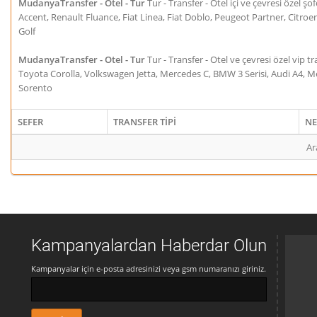
MudanyaTransfer - Otel - Tur
Tur - Transfer - Otel içi ve çevresi özel 
Accent, Renault Fluance, Fiat Linea, Fiat Doblo, Peugeot Partner, Citro
Golf
MudanyaTransfer - Otel - Tur
Tur - Transfer - Otel ve çevresi özel vip 
Toyota Corolla, Volkswagen Jetta, Mercedes C, BMW 3 Serisi, Audi A4, M
Sorento
SEFER
TRANSFER TİPİ
NE
Ar
Kampanyalardan Haberdar Olun
Kampanyalar için e-posta adresinizi veya gsm numaranızı giriniz.