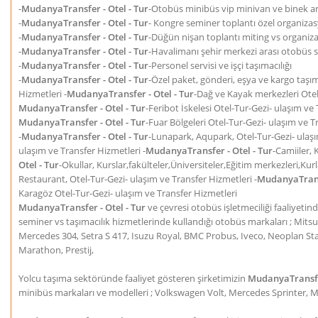
-
MudanyaTransfer - Otel - Tur
-Otobüs minibüs vip minivan ve binek ara
-
MudanyaTransfer - Otel - Tur
- Kongre seminer toplantı özel organizas
-
MudanyaTransfer - Otel - Tur
-Düğün nişan toplantı miting vs organiza
-
MudanyaTransfer - Otel - Tur
-Havalimanı şehir merkezi arası otobüs se
-
MudanyaTransfer - Otel - Tur
-Personel servisi ve işçi taşımacılığı
-
MudanyaTransfer - Otel - Tur
-Özel paket, gönderi, eşya ve kargo taşıma
Hizmetleri -
MudanyaTransfer - Otel - Tur
-Dağ ve Kayak merkezleri Otel
MudanyaTransfer - Otel - Tur
-Feribot İskelesi Otel-Tur-Gezi- ulaşım ve 
MudanyaTransfer - Otel - Tur
-Fuar Bölgeleri Otel-Tur-Gezi- ulaşım ve T
-
MudanyaTransfer - Otel - Tur
-Lunapark, Aqupark, Otel-Tur-Gezi- ulaşı
ulaşım ve Transfer Hizmetleri -
MudanyaTransfer - Otel - Tur
-Camiiler, 
Otel - Tur
-Okullar, Kurslar,fakülteler,Üniversiteler,Eğitim merkezleri,Kur
Restaurant, Otel-Tur-Gezi- ulaşım ve Transfer Hizmetleri -
MudanyaTransf
Karagöz Otel-Tur-Gezi- ulaşım ve Transfer Hizmetleri
MudanyaTransfer - Otel - Tur
ve çevresi otobüs işletmeciliği faaliyetin
seminer vs taşımacılık hizmetlerinde kullandığı otobüs markaları ; Mit
Mercedes 304, Setra S 417, Isuzu Royal, BMC Probus, Iveco, Neoplan Star
Marathon, Prestij,
Yolcu taşıma sektöründe faaliyet gösteren şirketimizin
MudanyaTransfer
minibüs markaları ve modelleri ; Volkswagen Volt, Mercedes Sprinter, 