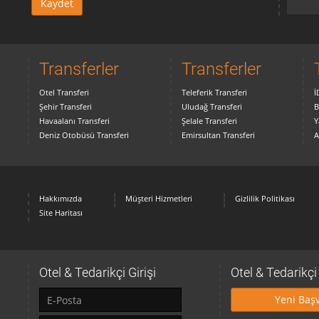
Transferler
Transferler
Otel Transferi
Teleferik Transferi
İ
Şehir Transferi
Uludağ Transferi
B
Havaalanı Transferi
Şelale Transferi
Y
Deniz Otobüsü Transferi
Emirsultan Transferi
A
Hakkımızda
Müşteri Hizmetleri
Gizlilik Politikası
Site Haritası
Otel & Tedarikçi Girişi
Otel & Tedarikç
Yeni Baş