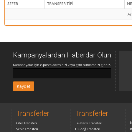
SEFER
TRANSFER TİPİ
NE
Ar
Kampanyalardan Haberdar Olun
Kampanyalar için e-posta adresinizi veya gsm numaranızı giriniz.
Transferler
Transferler
Otel Transferi
Teleferik Transferi
İ
Şehir Transferi
Uludağ Transferi
B