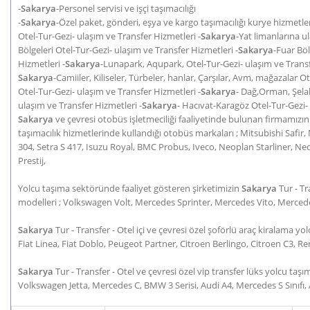
-
Sakarya
-Personel servisi ve işçi taşımacılığı
-
Sakarya
-Özel paket, gönderi, eşya ve kargo taşımacılığı kurye hizmetler
Otel-Tur-Gezi- ulaşım ve Transfer Hizmetleri -
Sakarya
-Yat limanlarına u
Bölgeleri Otel-Tur-Gezi- ulaşım ve Transfer Hizmetleri -
Sakarya
-Fuar Böl
Hizmetleri -
Sakarya
-Lunapark, Aqupark, Otel-Tur-Gezi- ulaşım ve Transf
Sakarya
-Camiiler, Kiliseler, Türbeler, hanlar, Çarşılar, Avm, mağazalar O
Otel-Tur-Gezi- ulaşım ve Transfer Hizmetleri -
Sakarya
- Dağ,Orman, Şelal
ulaşım ve Transfer Hizmetleri -
Sakarya
- Hacıvat-Karagöz Otel-Tur-Gezi-
Sakarya
ve çevresi otobüs işletmeciliği faaliyetinde bulunan firmamızın 
taşımacılık hizmetlerinde kullandığı otobüs markaları ; Mitsubishi Sa
304, Setra S 417, Isuzu Royal, BMC Probus, Iveco, Neoplan Starliner, Ne
Prestij,
Yolcu taşıma sektöründe faaliyet gösteren şirketimizin
Sakarya
Tur - Tr
modelleri ; Volkswagen Volt, Mercedes Sprinter, Mercedes Vito, Merced
Sakarya
Tur - Transfer - Otel içi ve çevresi özel şoförlü araç kiralama 
Fiat Linea, Fiat Doblo, Peugeot Partner, Citroen Berlingo, Citroen C3, 
Sakarya
Tur - Transfer - Otel ve çevresi özel vip transfer lüks yolcu ta
Volkswagen Jetta, Mercedes C, BMW 3 Serisi, Audi A4, Mercedes S Sınıfı