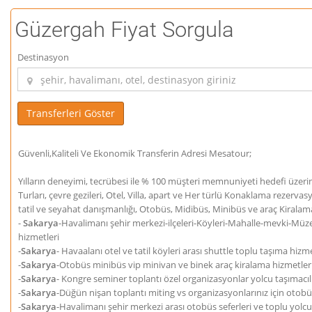
Güzergah Fiyat Sorgula
Destinasyon
Güvenli,Kaliteli Ve Ekonomik Transferin Adresi Mesatour;
Yılların deneyimi, tecrübesi ile % 100 müşteri memnuniyeti hedefi üzeri
Turları, çevre gezileri, Otel, Villa, apart ve Her türlü Konaklama rezerva
tatil ve seyahat danışmanlığı, Otobüs, Midibüs, Minibüs ve araç Kiralam
-
Sakarya
-Havalimanı şehir merkezi-ilçeleri-Köyleri-Mahalle-mevki-Müze
hizmetleri
-
Sakarya
- Havaalanı otel ve tatil köyleri arası shuttle toplu taşıma hizme
-
Sakarya
-Otobüs minibüs vip minivan ve binek araç kiralama hizmetleri
-
Sakarya
- Kongre seminer toplantı özel organizasyonlar yolcu taşımacıl
-
Sakarya
-Düğün nişan toplantı miting vs organizasyonlarınız için otobü
-
Sakarya
-Havalimanı şehir merkezi arası otobüs seferleri ve toplu yolc