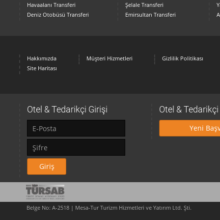
Havaalanı Transferi
Şelale Transferi
Y
Deniz Otobüsü Transferi
Emirsultan Transferi
A
Hakkımızda
Müşteri Hizmetleri
Gizlilik Politikası
Site Haritası
Otel & Tedarikçi Girişi
Otel & Tedarikç
Yeni Baş
Giriş
Belge No: A-2518 | Mesa-Tur Turizm Hizmetleri ve Yatırım Ltd. Şti.